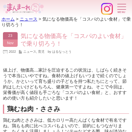
ホーム
>
ニュース
>
気になる物価高を「コスパのよい食材」で乗
り切ろう！
気になる物価高を「コスパのよい食材」
23
で乗り切ろう！
Nov
2022
ニュース
,
育児
by はるなっとう
値上げ、物価高…家計を圧迫するこの状況は、しばらく続きそ
うで本当にいやですね。食材の値上げもいつまで続くのでしょ
うか。かといって育ち盛りの子どもを持つ私たちにとって、節
約はしたいけどもちろん、健康第一ですよね。そこで今回は、
栄養価が高く値段も手ごろな「コスパのよい食材」と、おすす
めの使い方も紹介したいと思います！
鶏むね肉・ささみ
鶏むね肉とささみは、低カロリー高たんぱくな食材で有名です
ね。鶏もも肉に比べコスパもよいので、節約にもつながりま
す。たくさん活用しましょう！ソテーなどする際、味が淡泊な