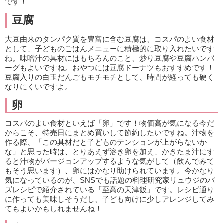
です！
豆腐
大豆由来のタンパク質を豊富に含む豆腐は、コスパのよい食材
として、子どものごはんメニューに積極的に取り入れたいです
ね。味噌汁の具材にはもちろんのこと、炒り豆腐や豆腐ハンバ
ーグもよいですね。おやつには豆腐ドーナツもおすすめです！
豆腐入りの白玉だんごもモチモチとして、時間が経っても硬く
なりにくいですよ。
卵
コスパのよい食材といえば「卵」です！物価高が気になる今だ
からこそ、特売日にまとめ買いして節約したいですね。汁物を
作る際、「この具材だと子どものテンションが上がらないか
な」と思った時は、とりあえず溶き卵を加え、かきたま汁にす
ると汁物がバージョンアップするような気がして（飲んでみて
もそう思います）、卵にはかなり助けられています。今かなり
気になっているのが、SNSでも話題の料理研究家リュウジのバ
ズレシピで紹介されている「至高の天津飯」です。レシピ通り
に作っても美味しそうだし、子ども向けに少しアレンジしてみ
てもよいかもしれませんね！