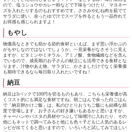
ので、塩コショウやカレー粉などで下味をつけたり、マヨネー
ズを入れたりするのもおすすめです。ささみやむね肉を茹でて
サラダに使い、余ったゆで汁でスープを作るともう一品作れて
お得感も感じられますよ！
もやし
物価高なときでも助かる節約食材といえば、まず思い浮かぶの
がもやしなのではないでしょうか。一見栄養がなさそうに見え
ますが、ビタミンやミネラル、アミノ酸、食物繊維などを含ん
でいるので、成長期のお子さんの献立にも活用できる食材とな
ります。汁物やあえ物、サラダに、かさましだけでなく栄養価
も期待できるなら毎日取り入れたいですね！
納豆
納豆は3パックで100円を切るものもあり、こちらも栄養価が高
くコスト的にも満足な食材ですね。朝ごはんで余った白ごはん
で「納豆卵かけご飯」は、私のひとりおうちご飯にも結構な頻
度で登場します。お子さんの好き嫌いもあるかと思いますが、
チャーハンやパスタの具材やつぶして味噌汁に入れたり、その
他にもネットで調べてみると他にも色々子どもに人気のあるレ
シピが出てくると思いますので、いろいろと試してみてほしい