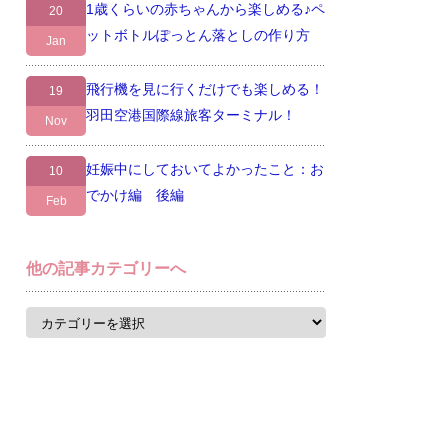
1歳くらいの赤ちゃんから楽しめる♪ペ
20
ットボトルぽっとん落としの作り方
Jan
飛行機を見に行くだけでも楽しめる！
19
羽田空港国際線旅客ターミナル！
Nov
妊娠中にしておいてよかったこと：お
10
でかけ編 後編
Feb
他の記事カテゴリーへ
他
の
記
事
カ
テ
ゴ
リ
ー