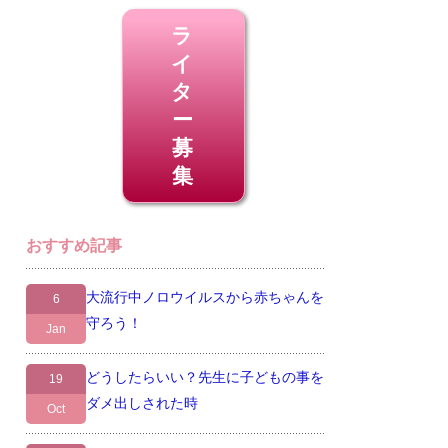
ラ
イ
タ
ー
募
集
おすすめ記事
大流行中ノロウイルスから赤ちゃんを
6
守ろう！
Jan
どうしたらいい？先生に子どもの事を
19
ダメ出しされた時
Oct