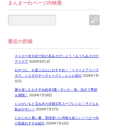
まんまーれページ内検索
最近の投稿
ストロー吹き絵で絵の具あそびしよう！おうちあそびの
アイデア
2026年8月1日
おやつに、お昼ごはんにおすすめ！「トマトとアスパラ
ガス、しらすのチーズトースト」レシピ紹介
2026年7月
31日
夏を楽しむおすすめ絵本3選～すいか・海・花火で季節
を満喫！
2026年7月28日
じゃがいもと玉ねぎの冷製豆乳スープレシピ｜子どもも
飲みやすい！
2026年7月27日
じわじわと暑い夏、普段使いに何枚も欲しい！ベビー向
け肌着おすすめ紹介
2026年7月16日