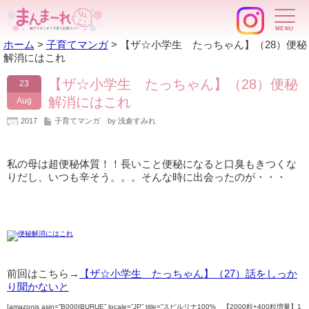
ホーム
>
子育てマンガ
>
【ザ☆小学生 たっちゃん】（28）便秘
解消にはこれ
【ザ☆小学生 たっちゃん】（28）便秘
23
解消にはこれ
Aug
2017
子育てマンガ
by 浅倉すみれ
私の母は超便秘体質！！長いこと便秘になると口臭もきつくな
りだし、いつも辛そう。。。そんな時に出会ったのが・・・
前回はこちら→
【ザ☆小学生 たっちゃん】（27）話をしっか
り聞かないと
[amazonjs asin=”B000IBURUE” locale=”JP” title=”スピルリナ100% 【2000粒+400粒増量】1