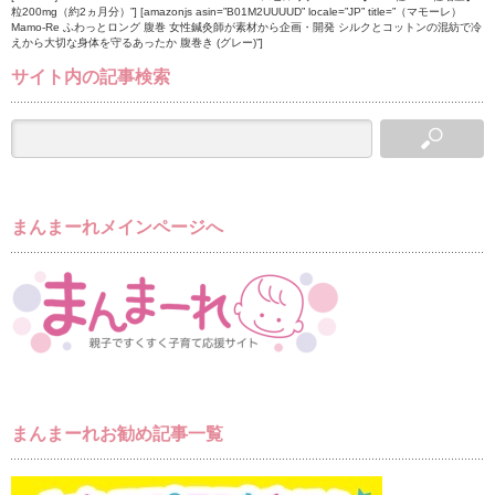
粒200mg（約2ヵ月分）”] [amazonjs asin=”B01M2UUUUD” locale=”JP” title=”（マモーレ）
Mamo-Re ふわっとロング 腹巻 女性鍼灸師が素材から企画・開発 シルクとコットンの混紡で冷
えから大切な身体を守るあったか 腹巻き (グレー)”]
サイト内の記事検索
まんまーれメインページへ
まんまーれお勧め記事一覧