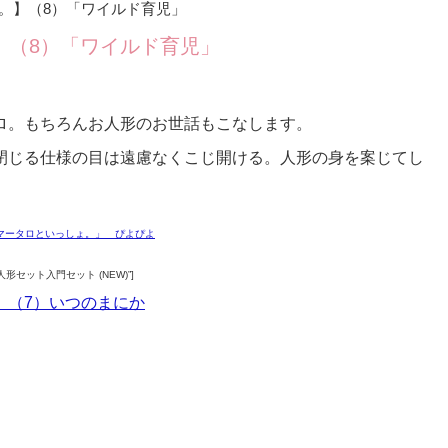
。】（8）「ワイルド育児」
】（8）「ワイルド育児」
ロ。もちろんお人形のお世話もこなします。
閉じる仕様の目は遠慮なくこじ開ける。人形の身を案じてし
ちゃん お人形セット入門セット (NEW)”]
】（7）いつのまにか