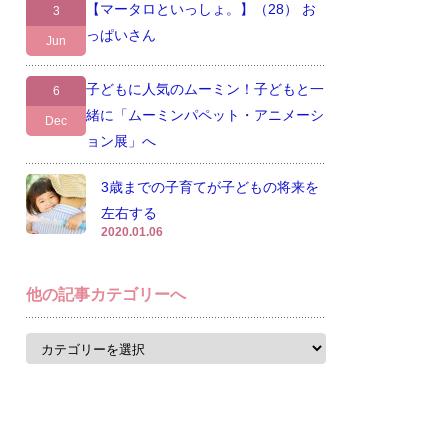
【マータロといっしょ。】（28） お
3
っぱいさん
Jun
子どもに人気のムーミン！子どもと一
6
緒に「ムーミンパペット・アニメーシ
Dec
ョン展」へ
3歳までの子育てが子どもの将来を
左右する
2020.01.06
他の記事カテゴリーへ
他
の
記
事
カ
テ
ゴ
リ