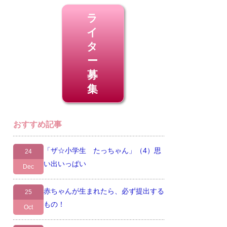
ラ
イ
タ
ー
募
集
おすすめ記事
「ザ☆小学生 たっちゃん」（4）思
24
い出いっぱい
Dec
赤ちゃんが生まれたら、必ず提出する
25
もの！
Oct