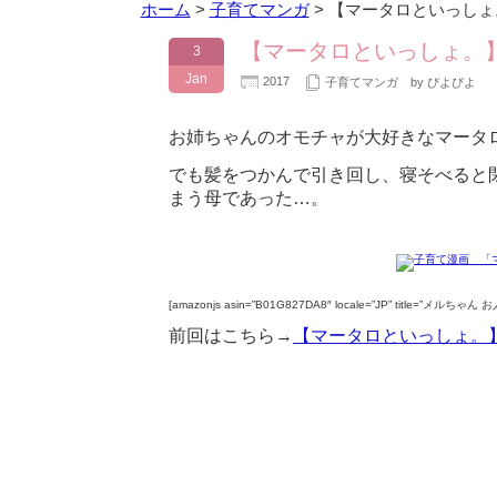
ホーム
>
子育てマンガ
>
【マータロといっしょ
【マータロといっしょ。
3
Jan
2017
子育てマンガ
by ぴよぴよ
お姉ちゃんのオモチャが大好きなマータ
でも髪をつかんで引き回し、寝そべると
まう母であった…。
[amazonjs asin=”B01G827DA8″ locale=”JP” title=”メル
前回はこちら→
【マータロといっしょ。