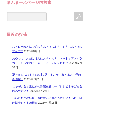
まんまーれページ内検索
最近の投稿
ストロー吹き絵で絵の具あそびしよう！おうちあそびの
アイデア
2026年8月1日
おやつに、お昼ごはんにおすすめ！「トマトとアスパラ
ガス、しらすのチーズトースト」レシピ紹介
2026年7月
31日
夏を楽しむおすすめ絵本3選～すいか・海・花火で季節
を満喫！
2026年7月28日
じゃがいもと玉ねぎの冷製豆乳スープレシピ｜子どもも
飲みやすい！
2026年7月27日
じわじわと暑い夏、普段使いに何枚も欲しい！ベビー向
け肌着おすすめ紹介
2026年7月16日