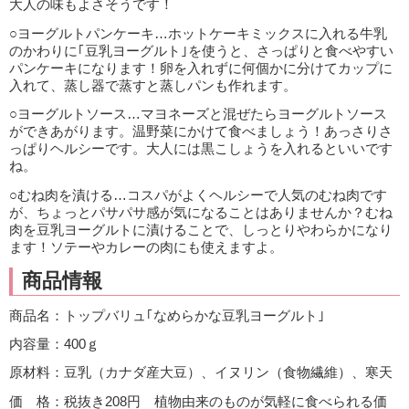
大人の味もよさそうです！
○ヨーグルトパンケーキ…ホットケーキミックスに入れる牛乳
のかわりに｢豆乳ヨーグルト｣を使うと、さっぱりと食べやすい
パンケーキになります！卵を入れずに何個かに分けてカップに
入れて、蒸し器で蒸すと蒸しパンも作れます。
○ヨーグルトソース…マヨネーズと混ぜたらヨーグルトソース
ができあがります。温野菜にかけて食べましょう！あっさりさ
っぱりヘルシーです。大人には黒こしょうを入れるといいです
ね。
○むね肉を漬ける…コスパがよくヘルシーで人気のむね肉です
が、ちょっとパサパサ感が気になることはありませんか？むね
肉を豆乳ヨーグルトに漬けることで、しっとりやわらかになり
ます！ソテーやカレーの肉にも使えますよ。
商品情報
商品名：トップバリュ｢なめらかな豆乳ヨーグルト｣
内容量：400ｇ
原材料：豆乳（カナダ産大豆）、イヌリン（食物繊維）、寒天
価 格：税抜き208円 植物由来のものが気軽に食べられる価