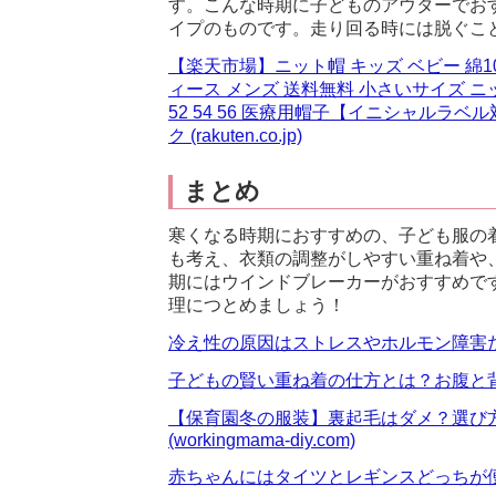
す。こんな時期に子どものアウターでお
イプのものです。走り回る時には脱ぐこ
【楽天市場】ニット帽 キッズ ベビー 綿10
ィース メンズ 送料無料 小さいサイズ ニ
52 54 56 医療用帽子【イニシャル
ク (rakuten.co.jp)
まとめ
寒くなる時期におすすめの、子ども服の
も考え、衣類の調整がしやすい重ね着や
期にはウインドブレーカーがおすすめで
理につとめましょう！
冷え性の原因はストレスやホルモン障害だけでは
子どもの賢い重ね着の仕方とは？お腹と背中を触っ
【保育園冬の服装】裏起毛はダメ？選び方
(workingmama-diy.com)
赤ちゃんにはタイツとレギンスどっちが便利？使