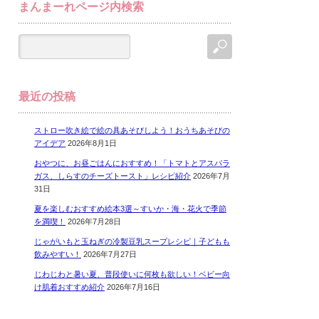
まんまーれページ内検索
最近の投稿
ストロー吹き絵で絵の具あそびしよう！おうちあそびの
アイデア
2026年8月1日
おやつに、お昼ごはんにおすすめ！「トマトとアスパラ
ガス、しらすのチーズトースト」レシピ紹介
2026年7月
31日
夏を楽しむおすすめ絵本3選～すいか・海・花火で季節
を満喫！
2026年7月28日
じゃがいもと玉ねぎの冷製豆乳スープレシピ｜子どもも
飲みやすい！
2026年7月27日
じわじわと暑い夏、普段使いに何枚も欲しい！ベビー向
け肌着おすすめ紹介
2026年7月16日