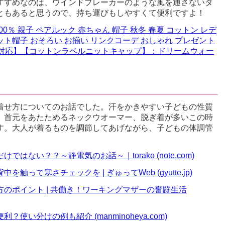
すすめなのは、ウインドブレーカーのような風を通さないタ
ともあると思うので、持ち運びもしやすくて便利ですよ！
0％ 親子 ペアルック 赤ちゃん 帽子 秋冬 春夏 コットン レデ
ット帽子 おそろい お揃い リンクコーデ おしゃれ プレゼント
ラベル対応】【コットンラベルニットキャップ】：ドリームウォー
着せ方についてのお話でした。汗をかきやすい子どもの性質
、首元をあたためるネックウオーマー、脱ぎ着が多いこの時
す。大人が着るものを調節してあげながら、子どもの体調管
ない？？～静電気のお話～｜torako (note.com)
て寒さチェックを | ぎゅってWeb (gyutte.jp)
のポイント | 共働き！ワーキングマザーの奮闘生活
い分けの例も紹介 (manminoheya.com)