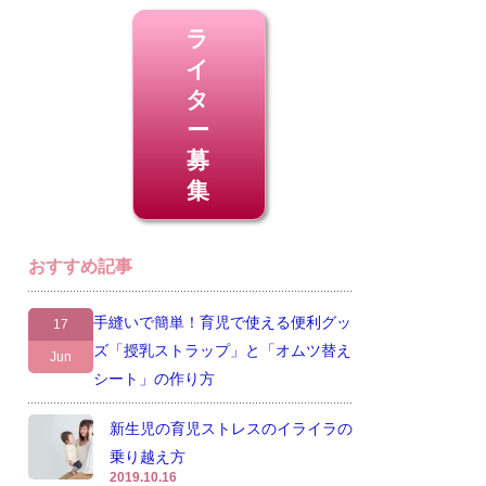
ラ
イ
タ
ー
募
集
おすすめ記事
手縫いで簡単！育児で使える便利グッ
17
ズ「授乳ストラップ」と「オムツ替え
Jun
シート」の作り方
新生児の育児ストレスのイライラの
乗り越え方
2019.10.16