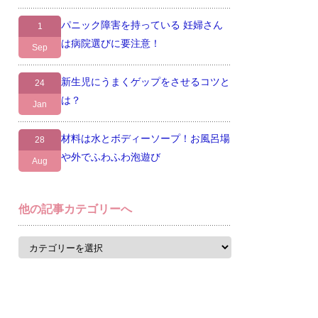
パニック障害を持っている 妊婦さん
1
は病院選びに要注意！
Sep
新生児にうまくゲップをさせるコツと
24
は？
Jan
材料は水とボディーソープ！お風呂場
28
や外でふわふわ泡遊び
Aug
他の記事カテゴリーへ
他
の
記
事
カ
テ
ゴ
リ