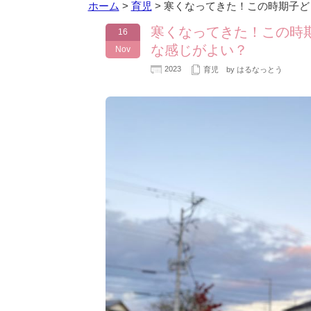
ホーム
>
育児
>
寒くなってきた！この時期子ど
寒くなってきた！この時
16
な感じがよい？
Nov
2023
育児
by はるなっとう