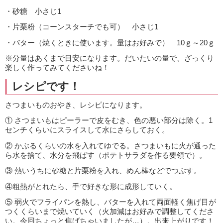
・砂糖 小さじ1
・片栗粉（コーンスターチでも可） 小さじ1
・バター（焼くときに使います。量はお好みで） 10ｇ～20ｇ
※分量はあくまで目安になります。だいたいの量で、ざっくり
楽しく作ってみてくださいね！
レシピです！
さつまいものおやき、レシピになります。
① さつまいもはピーラーで皮をむき、色の悪い部分は除く。1
センチくらいにスライスして水にさらしておく。
② かぶるくらいの水を入れてゆでる。さつまいもに火が通った
ら水を捨て、水分を飛ばす（ポテトサラダを作る要領で）。
③ 熱いうちに砂糖と片栗粉を入れ、めん棒などでつぶす。
④粗熱がとれたら、手で好きな形に成形していく。
⑤ 弱火でフライパンを熱し、バターを入れて両面軽く焦げ目が
つくくらいまで焼いていく（火加減はお好みで調整してくださ
い。今回ちょっと焦げちゃいましたが…）。出来上がりです！