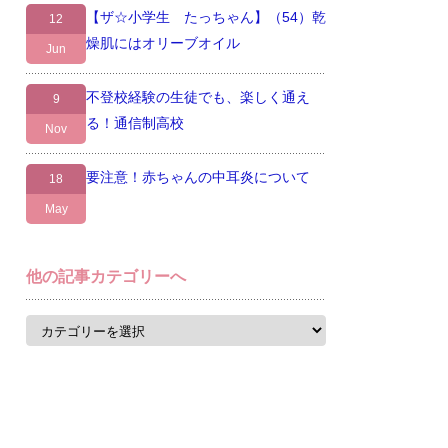
【ザ☆小学生 たっちゃん】（54）乾
12
燥肌にはオリーブオイル
Jun
不登校経験の生徒でも、楽しく通え
9
る！通信制高校
Nov
要注意！赤ちゃんの中耳炎について
18
May
他の記事カテゴリーへ
他
の
記
事
カ
テ
ゴ
リ
ー