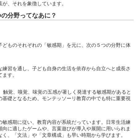
葉が、それを象徴しています。
つの分野ってなあに？
子どものそれぞれの「敏感期」を元に、次の５つの分野に体
な練習を通し、子ども自身の生活を依存から自立へと成長さ
てます。
覚、触覚、嗅覚、味覚の五感が著しく発達する敏感期があると
の基礎となるため、モンテッソーリ教育の中でも特に重要視
の敏感期に従い、教育内容が系統だっています。日常生活練
傾向に適したゲームや、言葉遊びが導入や展開に用いられま
なく、「文法」や「文章構成」も早い時期から学びます。