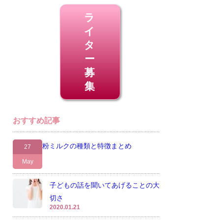
ラ
イ
タ
ー
募
集
おすすめ記事
粉ミルクの種類と特徴まとめ
27
May
子どもの話を聞いてあげることの大
切さ
2020.01.21