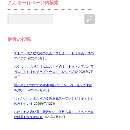
まんまーれページ内検索
最近の投稿
ストロー吹き絵で絵の具あそびしよう！おうちあそびの
アイデア
2026年8月1日
おやつに、お昼ごはんにおすすめ！「トマトとアスパラ
ガス、しらすのチーズトースト」レシピ紹介
2026年7月
31日
夏を楽しむおすすめ絵本3選～すいか・海・花火で季節
を満喫！
2026年7月28日
じゃがいもと玉ねぎの冷製豆乳スープレシピ｜子どもも
飲みやすい！
2026年7月27日
じわじわと暑い夏、普段使いに何枚も欲しい！ベビー向
け肌着おすすめ紹介
2026年7月16日