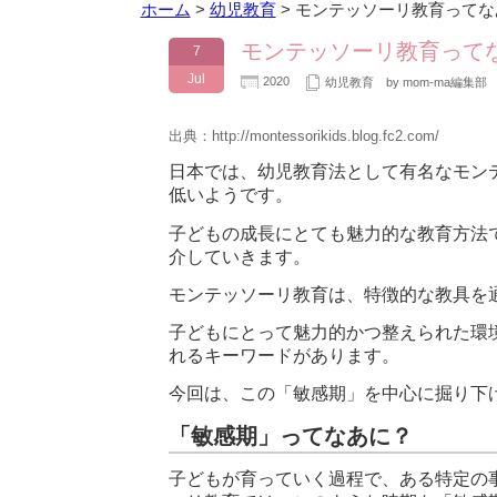
ホーム
>
幼児教育
>
モンテッソーリ教育ってな
モンテッソーリ教育って
7
Jul
2020
幼児教育
by mom-ma編集部
出典：http://montessorikids.blog.fc2.com/
日本では、幼児教育法として有名なモン
低いようです。
子どもの成長にとても魅力的な教育方法
介していきます。
モンテッソーリ教育は、特徴的な教具を
子どもにとって魅力的かつ整えられた環
れるキーワードがあります。
今回は、この「敏感期」を中心に掘り下
「敏感期」ってなあに？
子どもが育っていく過程で、ある特定の