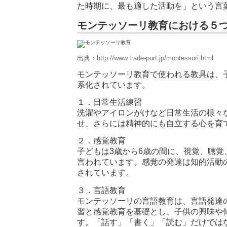
た時期に、最も適した活動を」という言
モンテッソーリ教育における５
出典：http://www.trade-port.jp/montessori.html
モンテッソーリ教育で使われる教具は、
系化されています。
１．日常生活練習
洗濯やアイロンがけなど日常生活の様々
せ、さらには精神的にも自立する心を育
２．感覚教育
子どもは3歳から6歳の間に、視覚、聴
言われています。感覚の発達は知的活動
されています。
３．言語教育
モンテッソーリの言語教育は、言語発達
習と感覚教育を基礎とし、子供の興味や
す。「話す」「書く」「読む」だけでは