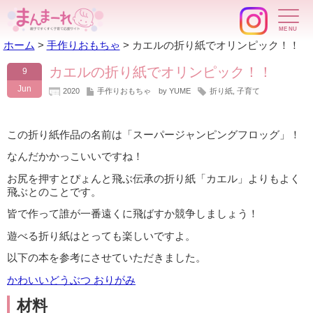
ホーム
>
手作りおもちゃ
>
カエルの折り紙でオリンピック！！
カエルの折り紙でオリンピック！！
9
Jun
2020
手作りおもちゃ
by YUME
折り紙
,
子育て
この折り紙作品の名前は「スーパージャンピングフロッグ」！
なんだかかっこいいですね！
お尻を押すとぴょんと飛ぶ伝承の折り紙「カエル」よりもよく
飛ぶとのことです。
皆で作って誰が一番遠くに飛ばすか競争しましょう！
遊べる折り紙はとっても楽しいですよ。
以下の本を参考にさせていただきました。
かわいいどうぶつ おりがみ
材料