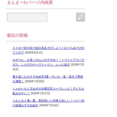
まんまーれページ内検索
最近の投稿
ストロー吹き絵で絵の具あそびしよう！おうちあそびの
アイデア
2026年8月1日
おやつに、お昼ごはんにおすすめ！「トマトとアスパラ
ガス、しらすのチーズトースト」レシピ紹介
2026年7月
31日
夏を楽しむおすすめ絵本3選～すいか・海・花火で季節
を満喫！
2026年7月28日
じゃがいもと玉ねぎの冷製豆乳スープレシピ｜子どもも
飲みやすい！
2026年7月27日
じわじわと暑い夏、普段使いに何枚も欲しい！ベビー向
け肌着おすすめ紹介
2026年7月16日