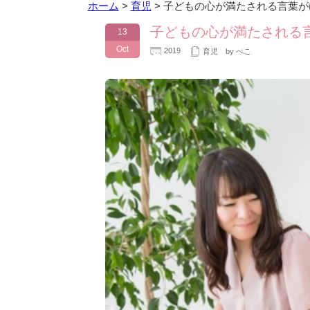
ホーム
>
育児
>
子どもの心が満たされる言葉が
子どもの心が満たされる
13
Oct
2019
育児
by ぺこ