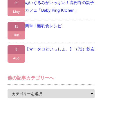
ぬいぐるみがいっぱい！高円寺の親子
25
カフェ「Baby King Kitchen」
May
簡単！離乳食レシピ
11
Jun
【マータロといっしょ。】（72）鉄友
9
Aug
他の記事カテゴリーへ
他
の
記
事
カ
テ
ゴ
リ
ー