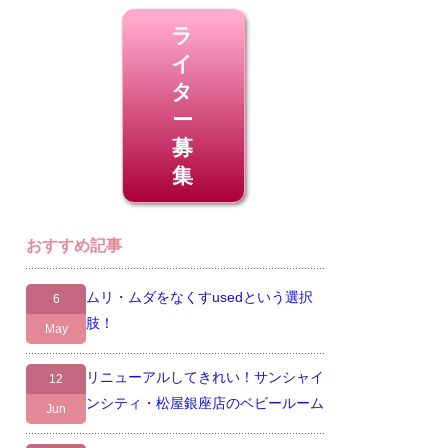
ラ
イ
タ
ー
募
集
おすすめ記事
ムリ・ムダをなくすusedという選択
6
肢！
May
リニューアルしてきれい！サンシャイ
12
ンシティ・松屋銀座店のベビールーム
Jun