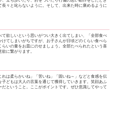
が、立ち歩いたり、肘をついたり行儀の悪い動作をしたとき
て長々と叱らないように。そして、出来た時に褒めるように
べて欲しいという思いがつい大きく出てしまい、「全部食べ
かけてしまいがちですが、お子さんが日頃どのくらい食べら
くらいの量をお皿にのせましょう。全部たべられたという喜
意欲に繋がります。
これは柔らかいね」「苦いね」「固いね～」などと食感を伝
を子どもは大人の言葉を通じて獲得していきます。笑顔あふ
ーだということ。ここがポイントです。ぜひ意識してやって