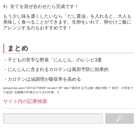
4）全てを混ぜ合わせたら完成です！
もう少し味を濃くしたいなら「だし醤油」を入れると、大人も
美味しく食べることができます。生卵をいれて、卵かけご飯に
アレンジするのもおすすめです！
まとめ
・子どもの苦手な野菜「にんじん」のレシピ3選
・にんじんに含まれるカロテンは風邪予防に効果的
・カロテンは油調理が吸収率を高める
[amazonjs asin=”4074275899″ locale=”JP” title=”成功する子は食べ物が9割 ー 幼児・小学生マ
マ必読! 冷蔵庫の中身がカラダの中身。”]
サイト内の記事検索