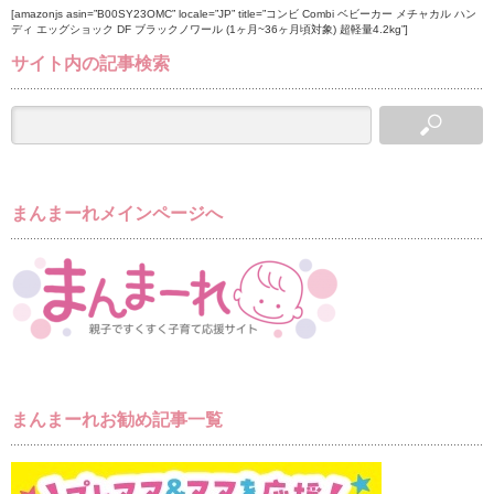
[amazonjs asin=”B00SY23OMC” locale=”JP” title=”コンビ Combi ベビーカー メチャカル ハン
ディ エッグショック DF ブラックノワール (1ヶ月~36ヶ月頃対象) 超軽量4.2kg”]
サイト内の記事検索
まんまーれメインページへ
まんまーれお勧め記事一覧