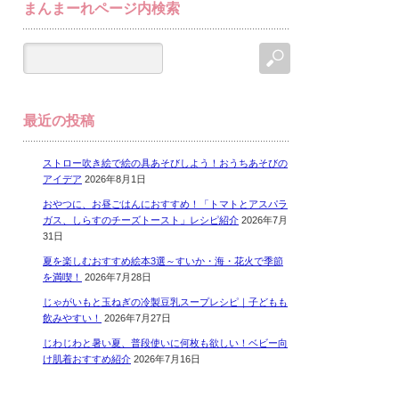
まんまーれページ内検索
最近の投稿
ストロー吹き絵で絵の具あそびしよう！おうちあそびの
アイデア
2026年8月1日
おやつに、お昼ごはんにおすすめ！「トマトとアスパラ
ガス、しらすのチーズトースト」レシピ紹介
2026年7月
31日
夏を楽しむおすすめ絵本3選～すいか・海・花火で季節
を満喫！
2026年7月28日
じゃがいもと玉ねぎの冷製豆乳スープレシピ｜子どもも
飲みやすい！
2026年7月27日
じわじわと暑い夏、普段使いに何枚も欲しい！ベビー向
け肌着おすすめ紹介
2026年7月16日