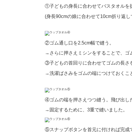
①子どもの身長に合わせてバスタオルを
(身長90cmの娘に合わせて10cm折り返し
②ゴム通し口を2.5cm幅で縫う。
→さらに押さえミシンをすることで、ゴ
③子どもの首回りに合わせてゴムの長さ
→洗濯ばさみをゴムの端につけておくこ
④ゴムの端を押さえつつ縫う。飛び出し
→固定するために、3重で縫いました。
⑤スナップボタンを首元に付ければ完成