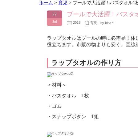
ホーム
>
育児
>
プールで大活躍！バスタオル1
プールで大活躍！バスタ
22
Jul
2018
育児
by hina＊
ラップタオルはプールの時に必需品！体
役立ちます。市販の物よりも安く、直線
ラップタオルの作り方
＜材料＞
・バスタオル 1枚
・ゴム
・スナップボタン 1組