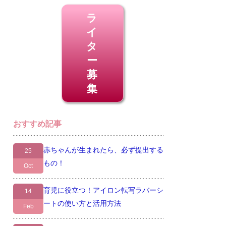
ラ
イ
タ
ー
募
集
おすすめ記事
赤ちゃんが生まれたら、必ず提出する
25
もの！
Oct
育児に役立つ！アイロン転写ラバーシ
14
ートの使い方と活用方法
Feb