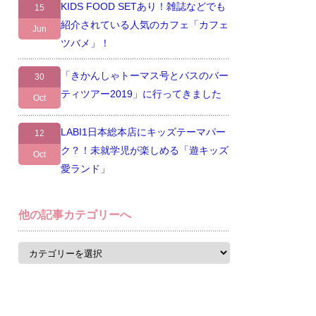
KIDS FOOD SETあり！雑誌などでも
15
紹介されている人気のカフェ「カフェ
Jun
ツバメ」！
「きかんしゃトーマス号とバスのバー
30
ティツアー2019」に行ってきました
Oct
LABI1日本総本店にキッズテーマパー
12
ク？！未就学児が楽しめる「遊キッズ
Oct
愛ランド」
他の記事カテゴリーへ
他
の
記
事
カ
テ
ゴ