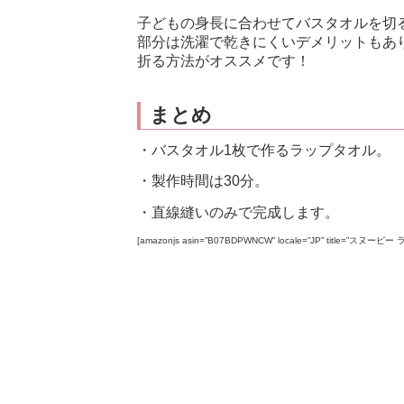
子どもの身長に合わせてバスタオルを切
部分は洗濯で乾きにくいデメリットもあ
折る方法がオススメです！
まとめ
・バスタオル1枚で作るラップタオル。
・製作時間は30分。
・直線縫いのみで完成します。
[amazonjs asin=”B07BDPWNCW” locale=”JP” title=”スヌ