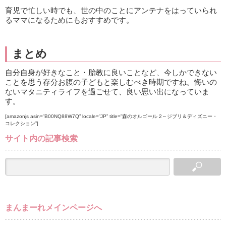
育児で忙しい時でも、世の中のことにアンテナをはっていられ
るママになるためにもおすすめです。
まとめ
自分自身が好きなこと・胎教に良いことなど、今しかできない
ことを思う存分お腹の子どもと楽しむべき時期ですね。悔いの
ないマタニティライフを過ごせて、良い思い出になっていま
す。
[amazonjs asin=”B00NQ88W7Q” locale=”JP” title=”森のオルゴール 2～ジブリ＆ディズニー・
コレクション”]
サイト内の記事検索
まんまーれメインページへ