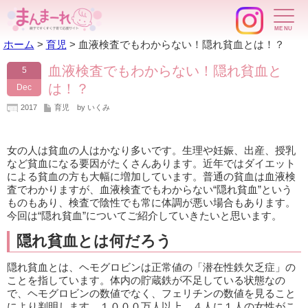
ホーム
>
育児
>
血液検査でもわからない！隠れ貧血とは！？
血液検査でもわからない！隠れ貧血と
5
は！？
Dec
2017
育児
by いくみ
女の人は貧血の人はかなり多いです。生理や妊娠、出産、授乳
など貧血になる要因がたくさんあります。近年ではダイエット
による貧血の方も大幅に増加しています。普通の貧血は血液検
査でわかりますが、血液検査でもわからない“隠れ貧血”という
ものもあり、検査で陰性でも常に体調が悪い場合もあります。
今回は“隠れ貧血”についてご紹介していきたいと思います。
隠れ貧血とは何だろう
隠れ貧血とは、ヘモグロビンは正常値の「潜在性鉄欠乏症」の
ことを指しています。体内の貯蔵鉄が不足している状態なの
で、ヘモグロビンの数値でなく、フェリチンの数値を見ること
により判明します。１０００万人以上、４人に１人の女性がこ