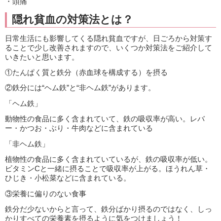
・頭痛
隠れ貧血の対策法とは？
日常生活にも影響してくる隠れ貧血ですが、日ごろから対策す
ることで少し改善されますので、いくつか対策法をご紹介して
いきたいと思います。
①たんぱく質と鉄分（赤血球を構成する）を摂る
②鉄分には“ヘム鉄”と“非ヘム鉄”があります。
「ヘム鉄」
動物性の食品に多く含まれていて、鉄の吸収率が高い。レバ
ー・かつお・ぶり・牛肉などに含まれている
「非ヘム鉄」
植物性の食品に多く含まれていているが、鉄の吸収率が低い。
ビタミンCと一緒に摂ることで吸収率が上がる。ほうれん草・
ひじき・小松菜などに含まれている。
③栄養に偏りのない食事
鉄分だ少ないからと言って、鉄分ばかり摂るのではなく、しっ
かりすべての栄養素を摂るように気をつけましょう！