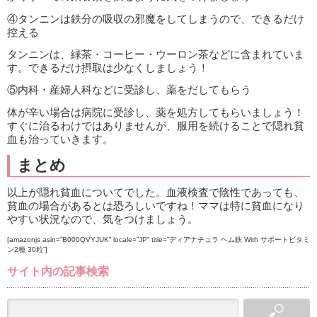
④タンニンは鉄分の吸収の邪魔をしてしまうので、できるだけ
控える
タンニンは、緑茶・コーヒー・ウーロン茶などに含まれていま
す。できるだけ摂取は少なくしましょう！
⑤内科・産婦人科などに受診し、薬をだしてもらう
体が辛い場合は病院に受診し、薬を処方してもらいましょう！
すぐに治るわけではありませんが、服用を続けることで隠れ貧
血も治っていきます。
まとめ
以上が隠れ貧血についてでした。血液検査で陰性であっても、
貧血の場合があるとは恐ろしいですね！ママは特に貧血になり
やすい状況なので、気をつけましょう。
[amazonjs asin=”B000QVYJUK” locale=”JP” title=”ディアナチュラ ヘム鉄 With サポートビタミ
ン2種 30粒”]
サイト内の記事検索