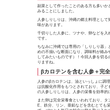
副菜として作ったことのある方も多いか
みることにしました。
人参しりしりは、沖縄の郷土料理として
味があります。
千切りした人参に、ツナや、卵などを入
です。
ちなみに沖縄では専用の「しりしり器」
めの不揃いな断面になり、調味料が絡み
してみたいものです）！今回人参を切る
りますね。
βカロテンを含む人参＋完
人参のβカロテンは、油といっしょに調理
は抗酸化作用をもつとされており、子ど
の人参しりしりは、人参の栄養を効率的
また卵は完全栄養食といわれており、タン
E、鉄分、リン、亜鉛などを含むとても