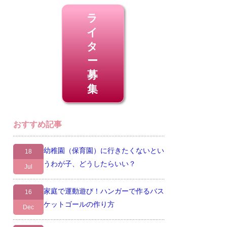
ラ
イ
タ
ー
募
集
おすすめ記事
幼稚園（保育園）に行きたくないとい
18
うわが子、どうしたらいい？
Jul
家庭で運動遊び！ハンガーで作るバス
16
ケットゴールの作り方
Dec