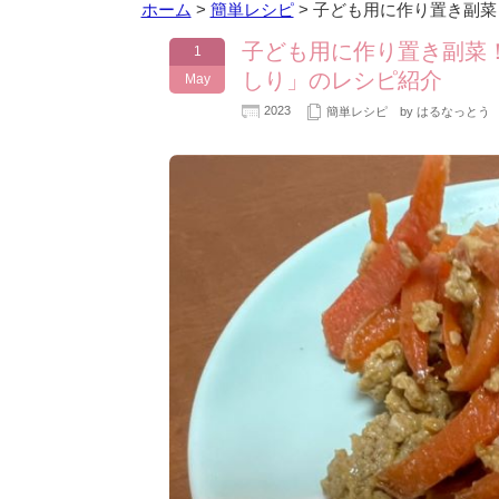
ホーム
>
簡単レシピ
>
子ども用に作り置き副菜
子ども用に作り置き副菜
1
しり」のレシピ紹介
May
2023
簡単レシピ
by はるなっとう