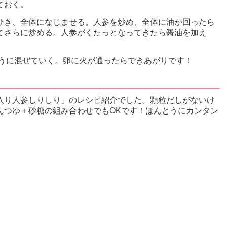
ておく。
ひき、全体になじませる。人参を炒め、全体に油が回ったら
てさらに炒める。人参がくたっとなってきたら醤油を加え
ように混ぜていく。卵に火が通ったらできあがりです！
入り人参しりしり」のレシピ紹介でした。顆粒だしがないけ
んつゆ＋砂糖の組み合わせでもOKです！ほんとうにカンタン