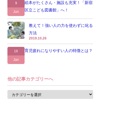
絵本がたくさん・施設も充実！「新宿
9
区立こども図書館」へ！
Jun
教えて！強い人の力を使わずに叱る
方法
2019.10.26
育児疲れになりやすい人の特徴とは？
16
Jan
他の記事カテゴリーへ
他
の
記
事
カ
テ
ゴ
リ
ー