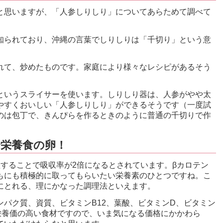
と思いますが、「人参しりしり」についてあらためて調べて
知られており、沖縄の言葉でしりしりは「千切り」という意
れて、炒めたものです。家庭により様々なレシピがあるそう
というスライサーを使います。しりしり器は、人参がやや太
やすくおいしい「人参しりしり」ができるそうです（一度試
のは包丁で、きんぴらを作るときのように普通の千切りで作
全栄養食の卵！
することで吸収率が2倍になるとされています。βカロテン
もにも積極的に取ってもらいたい栄養素のひとつですね。こ
にとれる、理にかなった調理法といえます。
パク質、資質、ビタミンB12、葉酸、ビタミンD、ビタミン
栄養価の高い食材ですので、いま気になる価格にかかわら