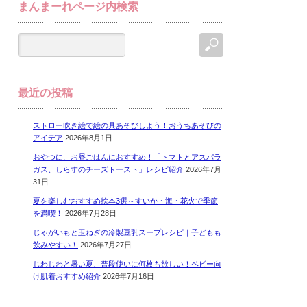
まんまーれページ内検索
最近の投稿
ストロー吹き絵で絵の具あそびしよう！おうちあそびの
アイデア
2026年8月1日
おやつに、お昼ごはんにおすすめ！「トマトとアスパラ
ガス、しらすのチーズトースト」レシピ紹介
2026年7月
31日
夏を楽しむおすすめ絵本3選～すいか・海・花火で季節
を満喫！
2026年7月28日
じゃがいもと玉ねぎの冷製豆乳スープレシピ｜子どもも
飲みやすい！
2026年7月27日
じわじわと暑い夏、普段使いに何枚も欲しい！ベビー向
け肌着おすすめ紹介
2026年7月16日