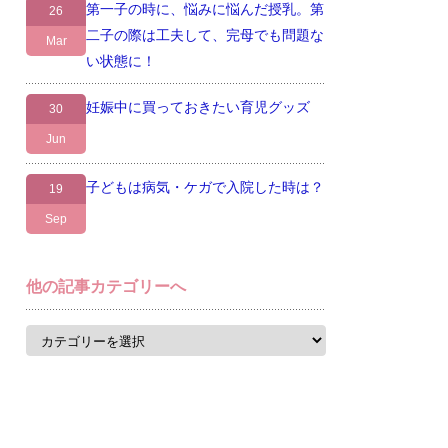
第一子の時に、悩みに悩んだ授乳。第
26
二子の際は工夫して、完母でも問題な
Mar
い状態に！
妊娠中に買っておきたい育児グッズ
30
Jun
子どもは病気・ケガで入院した時は？
19
Sep
他の記事カテゴリーへ
他
の
記
事
カ
テ
ゴ
リ