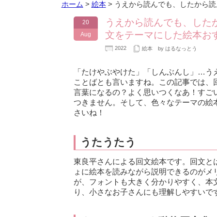
ホーム
>
絵本
>
うえから読んでも、したから読
うえから読んでも、した
20
文をテーマにした絵本お
Aug
2022
絵本
by はるなっとう
「たけやぶやけた」「しんぶんし」…う
ことばとも言いますね。この記事では、
言葉になるの？よく思いつくなあ！すご
つきません。そして、色々なテーマの絵
さいね！
うたうたう
東良平さんによる回文絵本です。回文と
ょに絵本を読みながら説明できるのがメ
が、フォントも大きく分かりやすく、本
り、小さなお子さんにも理解しやすいで