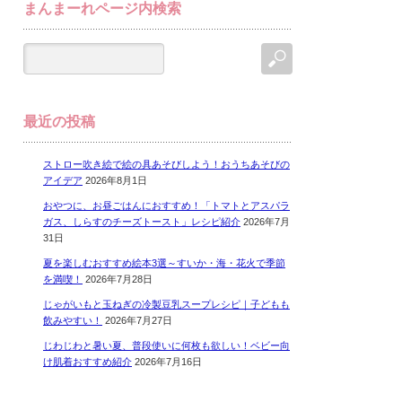
まんまーれページ内検索
最近の投稿
ストロー吹き絵で絵の具あそびしよう！おうちあそびの
アイデア
2026年8月1日
おやつに、お昼ごはんにおすすめ！「トマトとアスパラ
ガス、しらすのチーズトースト」レシピ紹介
2026年7月
31日
夏を楽しむおすすめ絵本3選～すいか・海・花火で季節
を満喫！
2026年7月28日
じゃがいもと玉ねぎの冷製豆乳スープレシピ｜子どもも
飲みやすい！
2026年7月27日
じわじわと暑い夏、普段使いに何枚も欲しい！ベビー向
け肌着おすすめ紹介
2026年7月16日