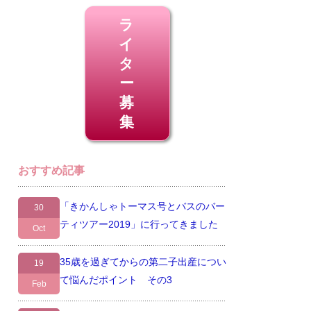
ラ
イ
タ
ー
募
集
おすすめ記事
「きかんしゃトーマス号とバスのバー
30
ティツアー2019」に行ってきました
Oct
35歳を過ぎてからの第二子出産につい
19
て悩んだポイント その3
Feb