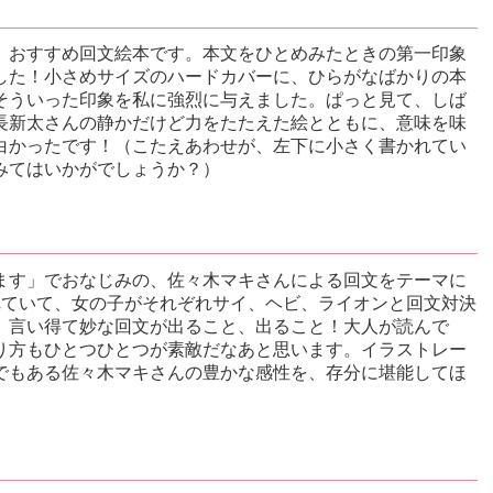
、おすすめ回文絵本です。本文をひとめみたときの第一印象
した！小さめサイズのハードカバーに、ひらがなばかりの本
そういった印象を私に強烈に与えました。ぱっと見て、しば
長新太さんの静かだけど力をたたえた絵とともに、意味を味
白かったです！（こたえあわせが、左下に小さく書かれてい
みてはいかがでしょうか？）
ます」でおなじみの、佐々木マキさんによる回文をテーマに
れていて、女の子がそれぞれサイ、ヘビ、ライオンと回文対決
、言い得て妙な回文が出ること、出ること！大人が読んで
り方もひとつひとつが素敵だなあと思います。イラストレー
でもある佐々木マキさんの豊かな感性を、存分に堪能してほ