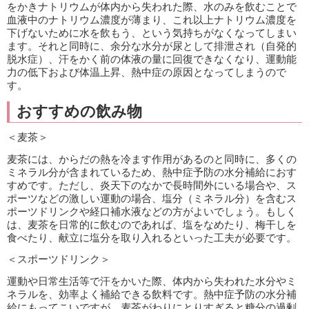
をかきナトリウムが体内から失われた際、水のみを飲むことで
血液中のナトリウム濃度が薄まり、これ以上ナトリウム濃度を
下げないために水を飲もう、という気持ちがなくなってしまい
ます。それと同時に、余分な水分が尿として排泄され（自発的
脱水症）、汗をかく前の体液の量に回復できなくなり、運動能
力の低下および体温上昇、熱中症の原因となってしまうので
す。
おすすめの飲み物
＜麦茶＞
麦茶には、からだの熱を冷ます作用があるのと同時に、多くの
ミネラル分が含まれているため、熱中症予防の水分補給におす
すめです。ただし、炎天下のなかで長時間外にいる場合や、ス
ポーツなどの激しい運動の場合、塩分（ミネラル分）を含むス
ポーツドリンクや経口補水液などの方がよいでしょう。もしく
は、麦茶を日常的に飲むのであれば、塩をなめたり、梅干しを
食べたり、献立に塩分を取り入れるといった工夫が必要です。
＜スポーツドリンク＞
運動や日常生活等で汗をかいた際、体内から失われた水分やミ
ネラルを、効率よく補給できる飲料です。熱中症予防の水分補
給にもってこいですが、麦茶がわりにとりすぎると糖分の過剰