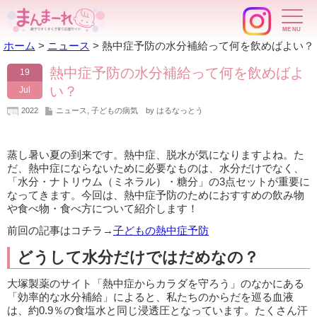
ホーム
>
ニュース
>
熱中症予防の水分補給って何を飲めばよい？
熱中症予防の水分補給って何を飲めばよ
19
い？
Jul
2022
ニュース
,
子どもの病気
by はるなっとう
蒸し暑い夏の到来です。熱中症、脱水が気になりますよね。た
だ、熱中症にならないために必要なものは、水分だけでなく、
「水分・ナトリウム（ミネラル）・糖分」の3点セットが重要に
なってきます。今回は、熱中症予防のためにおすすめの飲み物
や食べ物・食べ方について紹介します！
前回の記事はコチラ→
子どもの熱中症予防
どうして水分だけではだめなの？
大塚製薬のサイト「熱中症からカラダを守ろう」のなかにある
「効率的な水分補給」によると、私たちのからだを巡る血液
は、約0.9％の食塩水と同じ浸透圧となっています。たくさん汗