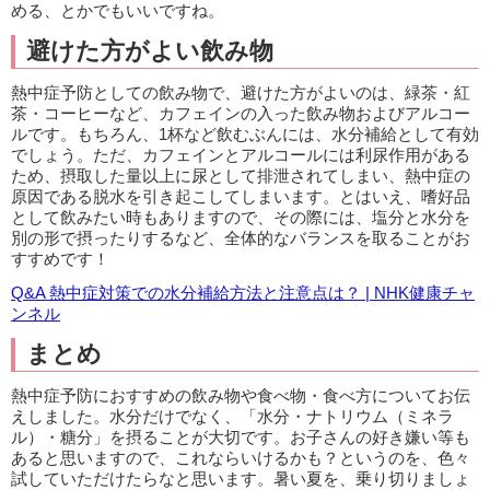
める、とかでもいいですね。
避けた方がよい飲み物
熱中症予防としての飲み物で、避けた方がよいのは、緑茶・紅
茶・コーヒーなど、カフェインの入った飲み物およびアルコー
ルです。もちろん、1杯など飲むぶんには、水分補給として有効
でしょう。ただ、カフェインとアルコールには利尿作用がある
ため、摂取した量以上に尿として排泄されてしまい、熱中症の
原因である脱水を引き起こしてしまいます。とはいえ、嗜好品
として飲みたい時もありますので、その際には、塩分と水分を
別の形で摂ったりするなど、全体的なバランスを取ることがお
すすめです！
Q&A 熱中症対策での水分補給方法と注意点は？ | NHK健康チャ
ンネル
まとめ
熱中症予防におすすめの飲み物や食べ物・食べ方についてお伝
えしました。水分だけでなく、「水分・ナトリウム（ミネラ
ル）・糖分」を摂ることが大切です。お子さんの好き嫌い等も
あると思いますので、これならいけるかも？というのを、色々
試していただけたらなと思います。暑い夏を、乗り切りましょ