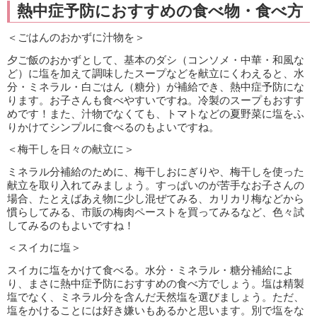
熱中症予防におすすめの食べ物・食べ方
＜ごはんのおかずに汁物を＞
夕ご飯のおかずとして、基本のダシ（コンソメ・中華・和風な
ど）に塩を加えて調味したスープなどを献立にくわえると、水
分・ミネラル・白ごはん（糖分）が補給でき、熱中症予防にな
ります。お子さんも食べやすいですね。冷製のスープもおすす
めです！また、汁物でなくても、トマトなどの夏野菜に塩をふ
りかけてシンプルに食べるのもよいですね。
＜梅干しを日々の献立に＞
ミネラル分補給のために、梅干しおにぎりや、梅干しを使った
献立を取り入れてみましょう。すっぱいのが苦手なお子さんの
場合、たとえばあえ物に少し混ぜてみる、カリカリ梅などから
慣らしてみる、市販の梅肉ペーストを買ってみるなど、色々試
してみるのもよいですね！
＜スイカに塩＞
スイカに塩をかけて食べる。水分・ミネラル・糖分補給によ
り、まさに熱中症予防におすすめの食べ方でしょう。塩は精製
塩でなく、ミネラル分を含んだ天然塩を選びましょう。ただ、
塩をかけることには好き嫌いもあるかと思います。別で塩をな