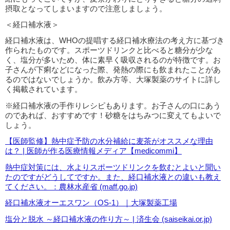
摂取となってしまいますので注意しましょう。
＜経口補水液＞
経口補水液は、WHOの提唱する経口補水療法の考え方に基づき
作られたものです。スポーツドリンクと比べると糖分が少な
く、塩分が多いため、体に素早く吸収されるのが特徴です。お
子さんが下痢などになった際、発熱の際にも飲まれたことがあ
るのではないでしょうか。飲み方等、大塚製薬のサイトに詳し
く掲載されています。
※経口補水液の手作りレシピもあります。お子さんの口にあう
のであれば、おすすめです！砂糖をはちみつに変えてもよいで
しょう。
【医師監修】熱中症予防の水分補給に麦茶がオススメな理由
は？ | 医師が作る医療情報メディア【medicommi】
熱中症対策には、水よりスポーツドリンクを飲むとよいと聞い
たのですがどうしてですか。また、経口補水液との違いも教え
てください。：農林水産省 (maff.go.jp)
経口補水液オーエスワン（OS-1）｜大塚製薬工場
塩分と脱水 ～経口補水液の作り方～ | 済生会 (saiseikai.or.jp)