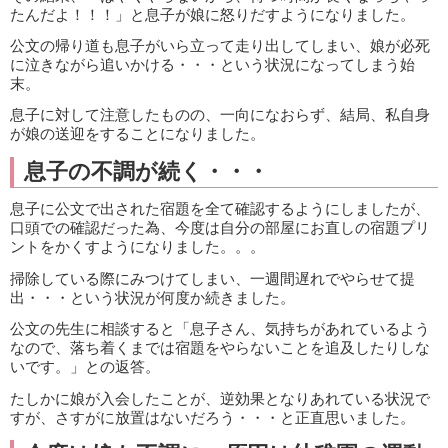
たんだよ！！！」と息子が娘に怒りだすようになりました。
公文の帰り道も息子がいら立って走り出してしまい、娘が必死
に泣きながら追いかける・・・という状況になってしまう始
末。
息子に対して注意したものの、一向になおらず、結局、私自身
が娘の送迎をすることになりました。
息子の不調が続く・・・
息子に公文で出された宿題を全て確認するようにしましたが、
口頭での確認だった為、今度は自分の部屋にお直しの宿題プリ
ントをかくすようになりました。。。
掃除している際にみつけてしまい、一週間遅れでやらせて提
出・・・という状況が何度か続きました。
公文の先生に相談すると「息子さん、気持ちがあれているよう
なので、落ち着くまでは宿題をやらないことを追及したりしな
いです。」との返答。
たしかに娘が入会したことが、逆効果となりあれている状況で
すが、さすがに放置はないだろう・・・と正直思いました。