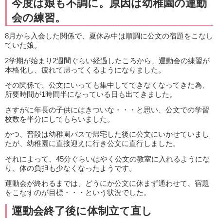
今度は娘も不調に。原因は幼稚園の運動
会の練習。
8月から入会した関係で、夏休み中は順調に公文の宿題をこなし
ていた娘。
2学期が始まり2週間ぐらい経過したころから、運動会の練習が
本格化し、疲れて帰ってくるようになりました。
その関係で、公文にいっても集中してできなくなってきた為、
所要時間が1時間半になっている日も出てきました。
さすがに年長の子供にはきついな・・・と思い、公文での学習
枚数を半分にしてもらいました。
かつ、普段は幼稚園バスで帰宅した後に公文にいかせていまし
たが、幼稚園に直接迎えに行き公文に直行しました。
それによって、45分ぐらいはやく公文の教室に入れるようにな
り、体の負担も少なくなったようです。
運動会が終わるまでは、どうにか公文に休まず通わせて、宿題
をこなすのが目標・・・という状況でした。
運動会終了後に体制立て直し