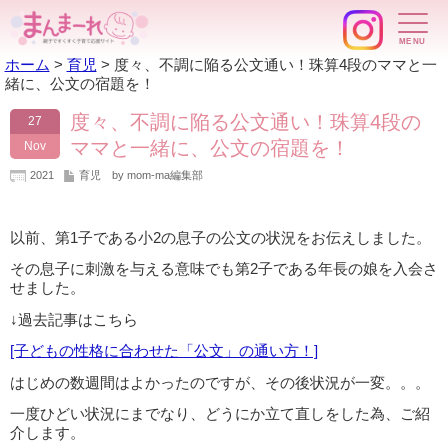
ホーム
>
育児
>
度々、不調に陥る公文通い！珠算4段のママと一
緒に、公文の宿題を！
度々、不調に陥る公文通い！珠算4段の
27
ママと一緒に、公文の宿題を！
Nov
2021
育児
by mom-ma編集部
以前、第1子である小2の息子の公文の状況をお伝えしました。
その息子に刺激を与える意味でも第2子である年長の娘を入会さ
せました。
↓過去記事はこちら
[子どもの性格に合わせた「公文」の通い方！]
はじめの数週間はよかったのですが、その後状況が一変。。。
一度ひどい状況にまでなり、どうにか立て直しをした為、ご紹
介します。