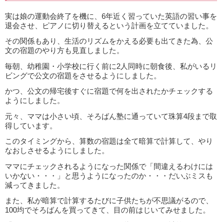
実は娘の運動会終了を機に、6年近く習っていた英語の習い事を
退会させ、ピアノに切り替えるという計画を立てていました。
その関係もあり、生活のリズムをかえる必要も出てきた為、公
文の宿題のやり方も見直しました。
毎朝、幼稚園・小学校に行く前に2人同時に朝食後、私がいるリ
ビングで公文の宿題をさせるようにしました。
かつ、公文の帰宅後すぐに宿題で何を出されたかチェックする
ようにしました。
元々、ママは小さい頃、そろばん塾に通っていて珠算4段まで取
得しています。
このタイミングから、算数の宿題は全て暗算で計算して、やり
なおしさせるようにしました。
ママにチェックされるようになった関係で「間違えるわけには
いかない・・・」と思うようになったのか・・・だいぶミスも
減ってきました。
また、私が暗算で計算するたびに子供たちが不思議がるので、
100均でそろばんを買ってきて、目の前はじいてみせました。