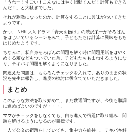
「うわー！すごい！こんなにはやく指動くんだ！計算もできる
んだ！」と大騒ぎでした。
それが刺激になったのか、計算をすることに興味がわいてきた
ようです。
かつ、 NHK 大河ドラマ「青天を衝け」の渋沢栄一がそろばん
をはじいているシーンをみて、子どもたちは計算に興味をもち
はじめたようです。
ちなみに、私自身そろばんの問題を解く時に問題用紙をはやく
めくる癖などもついていた為、子どもたちもまねするようにな
り、テキパキ問題を解くようになりました。
間違えた問題は、もちろんチェックを入れて、ありのままの状
況を先生に報告し、進度の検討に役立てていただきました。
まとめ
このような方法を取り始めて、まだ数週間ですが、今後も順調
に進めばよいのですが・・・。
ママがチェックをしなくても、自ら進んで宿題に取り組み、問
題を解けるようになるのが目標です。
一人で公文の宿題をしていても、集中力を維持し、テキパキ解