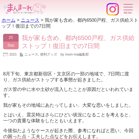
ホーム
>
ニュース
>
我が家も含め、都内6500戸程、ガス供給スト
ップ！復旧までの7日間
我が家も含め、都内6500戸程、ガス供給
25
ストップ！復旧までの7日間
Sep
2021
ニュース
,
便利グッズ
by mom-ma編集部
8月下旬、東京都新宿区・文京区の一部の地域で、7日間に渡
り、ガス供給がストップする事態が起きました。
ガス管の中に水や土砂が流入したことが原因だといわれていま
す。
我が家もその地域にあたってしまい、大変な思いをしました。
とはいえ、震災時はさらにひどい状況になることを考えると、
一つの貴重な体験をしたともいえます。
今後似たようなケースが起きた際、参考になればと思い、今回
の困った点・工夫した点などをお伝えします。