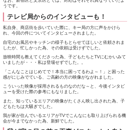
なお、新宿区と文京区とでは、対応はそれぞれ異なっていたよ
うです。
テレビ局からのインタビューも！
私自身、商店街を歩いていた際に、キー局の方に声をかけら
れ、今回の件についてインタビューされました。
自宅のお風呂やキッチンの様子もとらせてほしいと依頼されま
したが、忙しかった為、その依頼は受けずでした。
放映時間も教えてくださった為、子どもたちとTVにむかいみて
いましたが・・・私は登場せずでした。。
「こんなことはじめてで！本当に困ってるわよ～！」と困った
感がにじみでている、ご高齢の方の映像がながれました。
こういった映像が採用されるものなのだな～と、今後インタビ
ューを受けた際の参考にもなりました。
また、知っているエリアの映像がたくさん映し出された為、子
どもたちは大騒ぎでした。
我が家が住んでいるエリアがTVでこんなにも取り上げられる機
会が今までなかった為、新鮮でした。