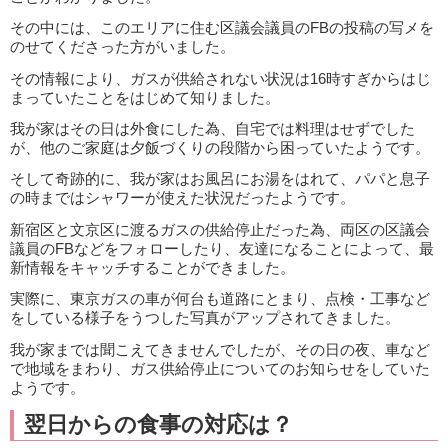
その中には、このエリアに住む区議会議員のFBの投稿の写メを
のせてくださった方がいました。
その情報により、ガスが供給されない状況は16時すぎからはじ
まっていたことをはじめて知りました。
我が家はその日は外食にした為、自宅では料理はせずでした
が、他のご家庭は夕飯づくりの段階から困っていたようです。
そして奇跡的に、我が家はお風呂にお湯をはれて、パパと息子
の時まではシャワーが使えた状況だったようです。
新宿区と文京区に渡るガスの供給停止だった為、両区の区議会
議員のFBなどをフォローしたり、友達になることによって、最
新情報をキャッチすることができました。
実際に、東京ガスの車が何台も道路にとまり、点検・工事など
をしている様子をうつした写真がアップされてきました。
我が家までは聞こえてきませんでしたが、その日の夜、車など
で地域をまわり、ガス供給停止についてのお知らせをしていた
ようです。
翌日からの食事の対応は？