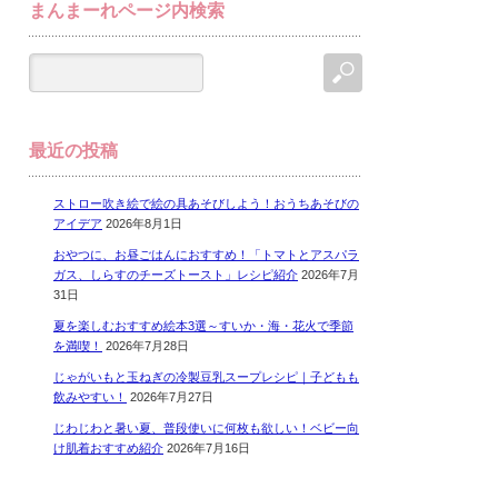
まんまーれページ内検索
最近の投稿
ストロー吹き絵で絵の具あそびしよう！おうちあそびの
アイデア
2026年8月1日
おやつに、お昼ごはんにおすすめ！「トマトとアスパラ
ガス、しらすのチーズトースト」レシピ紹介
2026年7月
31日
夏を楽しむおすすめ絵本3選～すいか・海・花火で季節
を満喫！
2026年7月28日
じゃがいもと玉ねぎの冷製豆乳スープレシピ｜子どもも
飲みやすい！
2026年7月27日
じわじわと暑い夏、普段使いに何枚も欲しい！ベビー向
け肌着おすすめ紹介
2026年7月16日