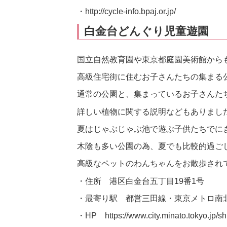
・http://cycle-info.bpaj.or.jp/
白金台どんぐり児童遊園
国立自然教育園や東京都庭園美術館から
高級住宅街に住むお子さんたちの集まる
通常の公園と、集まっているお子さんた
詳しい植物に関する説明などもありまし
夏はじゃぶじゃぶ池で遊ぶ子供たちでに
木陰も多い公園の為、夏でも比較的過ご
高級なペットのわんちゃんをお散歩され
・住所 港区白金台五丁目19番1号
・最寄り駅 都営三田線・東京メトロ南
・HP https://www.city.minato.tokyo.jp/sh