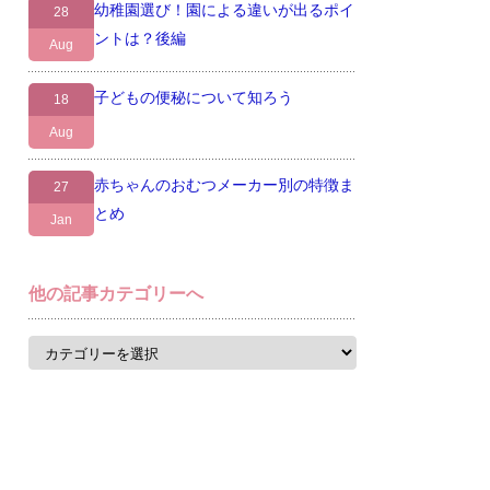
幼稚園選び！園による違いが出るポイ
28
ントは？後編
Aug
子どもの便秘について知ろう
18
Aug
赤ちゃんのおむつメーカー別の特徴ま
27
とめ
Jan
他の記事カテゴリーへ
他
の
記
事
カ
テ
ゴ
リ
ー