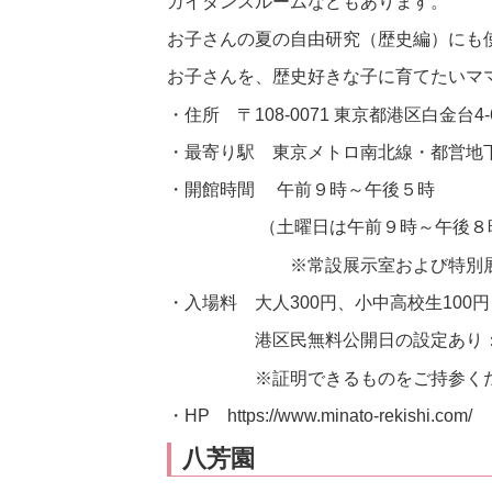
ガイダンスルームなどもあります。
お子さんの夏の自由研究（歴史編）にも
お子さんを、歴史好きな子に育てたいマ
・住所 〒108-0071 東京都港区白金台4-
・最寄り駅 東京メトロ南北線・都営地
・開館時間 午前９時～午後５時
（土曜日は午前９時～午後８
※常設展示室および特別展示室
・入場料 大人300円、小中高校生100円
港区民無料公開日の設定あり：2月11
※証明できるものをご持参くだ
・HP https://www.minato-rekishi.com/
八芳園