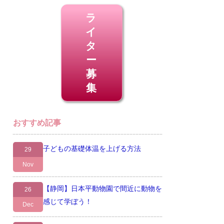
ラ
イ
タ
ー
募
集
おすすめ記事
子どもの基礎体温を上げる方法
29
Nov
【静岡】日本平動物園で間近に動物を
26
感じて学ぼう！
Dec