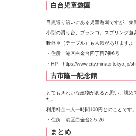
白台児童遊園
目黒通り沿いにある児童遊園ですが、集
小型の滑り台、ブランコ、スプリング遊
野外卓（テーブル）も人気がありますよ
・住所 港区白金台四丁目7番6号
・HP https://www.city.minato.tokyo.jp/sh
古市隆一記念館
とてもきれいな建物があると思い、眺め
た。
利用料金一人一時間100円とのことです
・住所 港区白金台2-5-26
まとめ