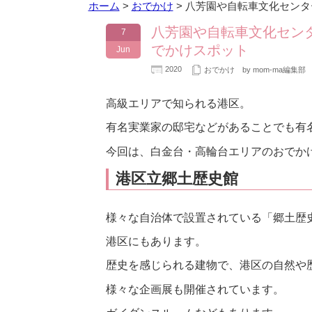
ホーム
>
おでかけ
>
八芳園や自転車文化センタ
八芳園や自転車文化セン
7
でかけスポット
Jun
2020
おでかけ
by mom-ma編集部
高級エリアで知られる港区。
有名実業家の邸宅などがあることでも有
今回は、白金台・高輪台エリアのおでか
港区立郷土歴史館
様々な自治体で設置されている「郷土歴
港区にもあります。
歴史を感じられる建物で、港区の自然や
様々な企画展も開催されています。