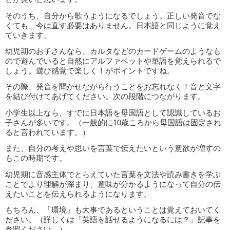
そのうち、自分から歌うようになるでしょう。正しい発音でな
くても、今は直す必要はありません。日本語と同じように覚え
ていきます。
幼児期のお子さんなら、カルタなどのカードゲームのようなも
ので遊んでいると自然にアルファベットや単語を覚えられるで
しょう。遊び感覚で楽しく！がポイントですね。
その際、発音を聞かせながら行うことをお忘れなく！音と文字
を結び付けてあげてください。次の段階につながります。
小学生以上なら、すでに日本語を母国語として認識しているお
子さんが多いです。（一般的に10歳ころから母国語は固定され
ると言われています。）
また、自分の考えや思いを言葉で伝えたいという意欲が増すの
もこの時期です。
幼児期に音感主体でとらえていた言葉を文法や読み書きを学ぶ
ことでより理解が深まり、意味が分かるようになって自分の伝
えたいことを伝えられるようになります。
もちろん、「環境」も大事であるということは覚えておいてく
ださい。（詳しくは「英語を話せるようになるには？」記事を
参照ください。）