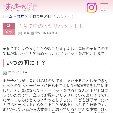
ホーム
>
育児
>
子育て中のヒヤリハット！！
子育て中のヒヤリハット！！
28
May
2020
育児
by atsukko
子育て中には色々なことが起こりますよね。毎日の子育ての中
で私が出会ったとても恐ろしいヒヤリハットをご紹介します。
いつの間に！？
まだ子どもが１０か月の頃の話です。まだ座ることしかできな
かったのでベビーベッドに座らせておいて他の作業をしていま
した。ふと気になってベビーベッドを見るとなんと子どもは立
っていたのです。立ってお尻をフリフリしていて楽しそうでし
たが、こちらはとてもヒヤッとしました。子どもは頭が重たい
のでベビーベッドから落ちることがあるからとても危険です。
まだ座っているから大丈夫！と思っていると大きな事故・けが