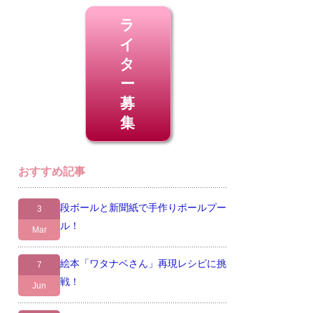
ラ
イ
タ
ー
募
集
おすすめ記事
段ボールと新聞紙で手作りボールプー
3
ル！
Mar
絵本「ワタナベさん」再現レシピに挑
7
戦！
Jun