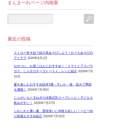
まんまーれページ内検索
最近の投稿
ストロー吹き絵で絵の具あそびしよう！おうちあそびの
アイデア
2026年8月1日
おやつに、お昼ごはんにおすすめ！「トマトとアスパラ
ガス、しらすのチーズトースト」レシピ紹介
2026年7月
31日
夏を楽しむおすすめ絵本3選～すいか・海・花火で季節
を満喫！
2026年7月28日
じゃがいもと玉ねぎの冷製豆乳スープレシピ｜子どもも
飲みやすい！
2026年7月27日
じわじわと暑い夏、普段使いに何枚も欲しい！ベビー向
け肌着おすすめ紹介
2026年7月16日