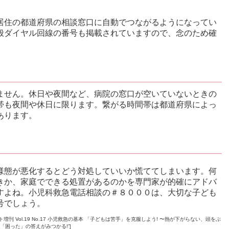
居住の都道府県の相談窓口に自動でつながるようになってい
般ダイヤル回線の番号も掲載されていますので、念のため確
ません。休日や夜間など、病院の窓口が空いていないときの
帯も夜間や休日に限ります。繋がる時間帯は都道府県によっ
あります。
様態が悪化するとどう対処していいか慌ててしまいます。何
きか、家庭でできる処置があるのかを専門家が的確にアドバ
すよね。小児科救急電話相談の＃８０００は、大切な子ども
号でしょう。
le=”レジデントノート増刊 Vol.19 No.17 小児救急の基本 「子どもは苦手」を克服しよう! 〜熱が下がらない、頭をぶ
困った」の答えがみつかる!”]