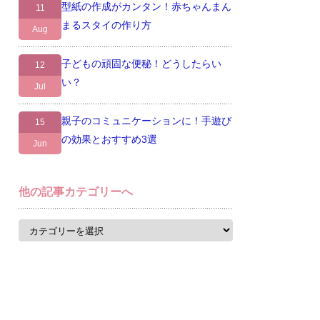
型紙の作成がカンタン！赤ちゃんまん
11
まるスタイの作り方
Aug
子どもの頑固な便秘！どうしたらい
12
い？
Jul
親子のコミュニケーションに！手遊び
15
の効果とおすすめ3選
Jun
他の記事カテゴリーへ
他
の
記
事
カ
テ
ゴ
リ
ー