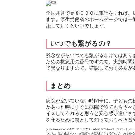
全国共通で＃８０００に電話をすれば、
ます。厚生労働省のホームページでは一
認しておくといいでしょう。
いつでも繋がるの？
残念ながらいつでも繋がるわけではあり
ための救急用の番号ですので、実施時間
て異なりますので、確認しておく必要が
まとめ
病院が空いていない時間帯に、子どもの
かあった時にすぐに病院で診てもらうべ
イスしてくれると思うと安心感が違いま
を守るために親として知っておくべき番
[amazonjs asin=”4758116032″ locale=”JP” tit
つけた、泣き止まない、保護者への説明どうする?など、あらゆる「