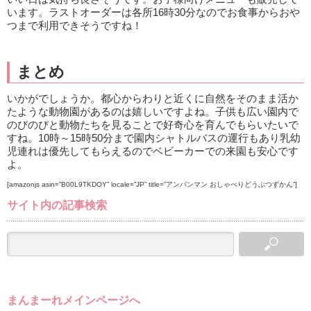
います。ラストオーダーは各所16時30分なのでお食事からおや
つまで利用できそうですね！
まとめ
いかがでしょうか。都心からわりと近くに自然をそのまま活か
たような動物園があるのは嬉しいですよね。子供も広い園内で
のびのびと動物たちを見ることで好奇心を育んでもらいたいで
すね。10時～15時50分まで園内シャトルバスの運行もあり乳幼
児連れは優先してもらえるのでベビーカーでの来園も安心です
よ。
[amazonjs asin=”B00L9TKDOY” locale=”JP” title=”アンパンマン おしゃべりどうぶつずかん”]
サイト内の記事検索
まんまーれメインページへ