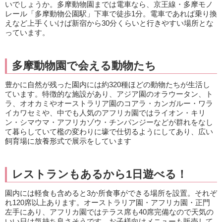
いでしょうか。多摩動物園までは電車なら、京王線・多摩モノ
レール「多摩動物公園駅」下車で徒歩1分。電車であれば乗り換
えなど上手くいけば新宿から30分くらいと行きやすい場所とな
っています。
多摩動物園で会える動物たち
豊かに自然が残った園内には約320種ほどの動物たちが生活し
ています。特徴的な施設があり、アジア園のオラウータン、ト
ラ、オオカミやオーストラリア園のコアラ・カンガルー・ワラ
イカワセミや、中でも人気のアフリカ園ではライオン・キリ
ン・シマウマ・アフリカゾウ・チンパンジーなどが群れをなし
て暮らしていて檻の変わりに壕で仕切るようにしてあり、広い
飼育場に放養形式で展示をしています
レストランもあるから1日遊べる！
園内には軽食も含めると3か所食事ができる場所を設置。それぞ
れ120席以上あります。オーストラリア園・アフリカ園・正門
左手にあり、アフリカ園ではテラス席も40席完備なので天気の
いい日は気持ち良さそうです。お子様向けメニューも販売して