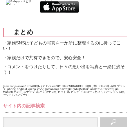
まとめ
・家族SNSは子どもの写真を一か所に整理するのに持ってこ
い！
・家族だけで共有できるので、安心安全！
・コメントをつけたりして、日々の思い出を写真と一緒に残そ
う！
[amazonjs asin=”B01AXP377Y” locale=”JP” title=”SIDARDOE 自撮り棒 セルカ棒 有線 ブラッ
ク iphone android xperia 対応”] [amazonjs asin=”B00W6Q5DXU” locale=”JP” title=”(Fun
Market) 男の子 スナップ 式 バンダナ 3点 セット 黒 ピンク イエロー 3色 × リバーシブル (3点
セット), バンダナ)”]
サイト内の記事検索