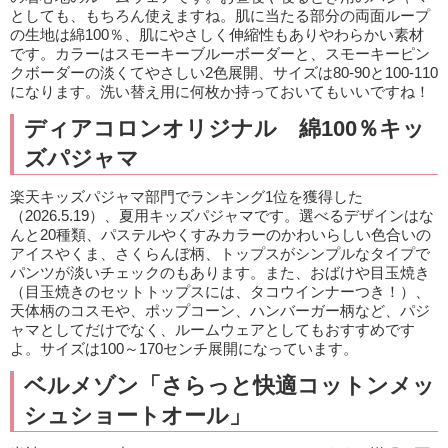
としても、もちろん使えますね。肌に当たる部分の両面ループ
の生地は綿100％、肌にやさしく伸縮性もありやわらかい素材
です。カラーはスモーキーブルーボーダーと、スモーキーピン
クボーダーの淡くてやさしい2色展開、サイズは80-90と100-110
になります。洗い替え用に何枚か持っておいてもいいですね！
ディアコロンオリジナル 綿100％キッ
ズパジャマ
楽天キッズパジャマ部門でランキング1位を獲得した
（2026.5.19）、夏用キッズパジャマです。選べるデザインはな
んと20種類、パステルやくすみカラーのかわいらしい色合いの
アイスやくま、さくらんぼ柄、トップスがシンプルなタイプで
パンツが淡いチェックのもあります。また、おばけや目玉焼き
（目玉焼きのセットトップスには、タコウインナーつき！）、
天体柄のコスモや、ポップコーン、ハンバーガー柄など、パジ
ャマとしてだけでなく、ルームウェアとしてもおすすめです
よ。サイズは100～170センチ展開になっています。
ベルメゾン「さらっと快適コットンメッ
シュショートオール」