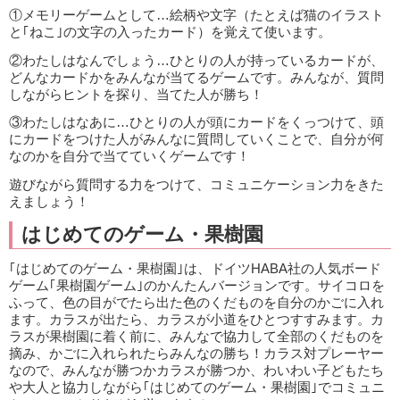
①メモリーゲームとして…絵柄や文字（たとえば猫のイラスト
と｢ねこ｣の文字の入ったカード）を覚えて使います。
②わたしはなんでしょう…ひとりの人が持っているカードが、
どんなカードかをみんなが当てるゲームです。みんなが、質問
しながらヒントを探り、当てた人が勝ち！
③わたしはなあに…ひとりの人が頭にカードをくっつけて、頭
にカードをつけた人がみんなに質問していくことで、自分が何
なのかを自分で当てていくゲームです！
遊びながら質問する力をつけて、コミュニケーション力をきた
えましょう！
はじめてのゲーム・果樹園
｢はじめてのゲーム・果樹園｣は、ドイツHABA社の人気ボード
ゲーム｢果樹園ゲーム｣のかんたんバージョンです。サイコロを
ふって、色の目がでたら出た色のくだものを自分のかごに入れ
ます。カラスが出たら、カラスが小道をひとつすすみます。カ
ラスが果樹園に着く前に、みんなで協力して全部のくだものを
摘み、かごに入れられたらみんなの勝ち！カラス対プレーヤー
なので、みんなが勝つかカラスが勝つか、わいわい子どもたち
や大人と協力しながら｢はじめてのゲーム・果樹園｣でコミュニ