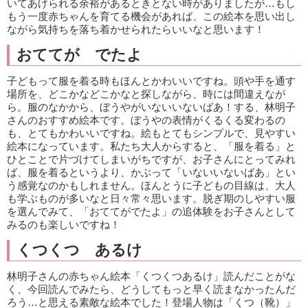
いてあげられる余裕があるときとない時がありましたが…もし
もう一度赤ちゃんを育てる機会があれば、この絵本を思い出し
ながら気持ちを落ち着かせられたらいいなと思います！
おててが でたよ
子どもって服を着る時もほんとかわいいですね。頭や手を通す
場所を、どこかなどこかなと探しながら、時には間違えなが
ら。服のなかから、ぼうやがいないいないばあ！する、林明子
さんのおすすめ絵本です。ぼうやの表情がくるくる変わるの
も、とてもかわいいですね。絵もとてもシンプルで、見やすい
絵本になっています。私たち大人からすると、「服を着る」と
ひとことで片づけてしまいがちですが、お子さんにとってみれ
ば、服を着るというより、かぶって「いないいないばあ」とい
う感覚なのかもしれません。ほんとうに子どもの目線は、大人
も学ぶものが多いなと日々常々思います。脱ぎ期のしやすい服
を選んでみて、「おててがでたよ」の追体験をお子さんとして
みるのも楽しいですね！
くつくつ あるけ
林明子さんの赤ちゃん絵本「くつくつあるけ」読んだことがな
く、今回読んでみたら、どうしてもっと早く読まなかったんだ
ろう…と思える素敵な絵本でした！登場人物は「くつ（靴）」