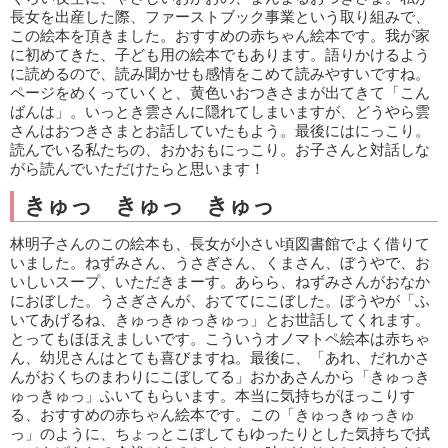
長女を出産した際、ファーストブック事業という取り組みで、
この絵本を頂きました。おすすめの赤ちゃん絵本です。我が家
に初めてきた、子ども用の絵本でもあります。語りかけるよう
に読めるので、読み聞かせも感情をこめて読みやすいですね。
ページをめくっていくと、黄色いおつきさまが出てきて「こん
ばんは」。いっとき雲さんに隠れてしまいますが、どうやら雲
さんはおつきさまとお話していたもよう。最後にはにっこり。
読んでいる私たちの、おかおもにっこり。お子さんと対話しな
がら読んでいただけたらと思います！
きゅっ きゅっ きゅっ
林明子さんのこの絵本も、長女が小さい頃図書館でよく借りて
いました。ねずみさん、うさぎさん、くまさん、ぼうやで、お
いしいスープ、いただきまーす。あらら、ねずみさんがおなか
におぼした。うさぎさんが、おててにこぼした。ぼうやが「ふ
いてあげるね、きゅっきゅっきゅっ」とお世話してくれます。
とってもほほえましいです。こういうオノマトペ絵本は赤ちゃ
ん、幼児さんはとても喜びますね。最後に、「あれ、だれかさ
んがおくちのまわりにこぼしてる」おかあさんから「きゅっき
ゅっきゅっ」ふいてもらいます。本当に気持ちがほっこりす
る、おすすめの赤ちゃん絵本です。この「きゅっきゅっきゅ
っ」のように、ちょっとこぼしてもゆったりとした気持ちで拭