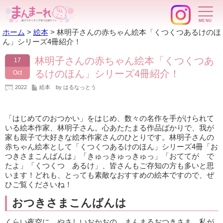
ホーム
>
絵本
>
林明子さんの赤ちゃん絵本「くつくつあるけのほ
ん」シリーズ4冊紹介！
林明子さんの赤ちゃん絵本「くつくつあ
17
るけのほん」シリーズ4冊紹介！
Oct
2022
絵本
by はるなっとう
「はじめてのおつかい」をはじめ、数々の名作を手がけられて
いる絵本作家、林明子さん。心あたたまる作品ばかりで、我が
家も親子で大好きな絵本作家さんのひとりです。林明子さんの
赤ちゃん絵本として「くつくつあるけのほん」シリーズ4冊「お
つきさまこんばんは」「きゅっきゅっきゅっ」「おててが で
たよ」「くつくつ あるけ」、皆さんもご存知の方も多いと思
います！どれも、とっても素敵なおすすめの絵本ですので、ぜ
ひご覧くださいね！
おつきさまこんばんは
くらい夜空に、やさしいおかおの、まんまるおつきさま。私が