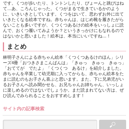
です。くつが歩いたり、トントンしたり、ぴょーんと跳びはね
て…あ、ころんじゃった。くつがまるで生きているかのよう
に、いきいきとしています。くつをはいて、思わずお外に出て
いきたくなる絵本ですね。赤ちゃんは、はじめ靴を履きたがら
ないことも多いですが、くつくつあるけの絵本をいっしょに読
んで、おくつ履いてみようか？というきっかけにもなれるので
はないかと思いました！絵本は、本当にいいですね…！
まとめ
林明子さんによる赤ちゃん絵本「くつくつあるけのほん」シリ
ーズ4冊「おつきさまこんばんは」「きゅっ きゅっ きゅっ」
「おててが でたよ」「くつくつ あるけ」を紹介しました。
赤ちゃんを卒業して幼児期に入ってからも、赤ちゃん絵本をた
まに読むのもお子さん喜ぶと思います。また、下に兄弟児がい
るお子さんへ読み聞かせも、お兄ちゃんお姉ちゃん、いっしょ
に楽しめるのではないでしょうか。まだ読まれてない方は、ぜ
ひ読んでみられることをおすすめします！
サイト内の記事検索