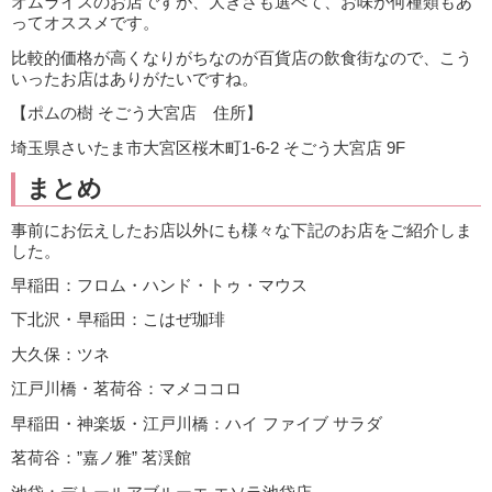
オムライスのお店ですが、大きさも選べて、お味が何種類もあ
ってオススメです。
比較的価格が高くなりがちなのが百貨店の飲食街なので、こう
いったお店はありがたいですね。
【ポムの樹 そごう大宮店 住所】
埼玉県さいたま市大宮区桜木町1-6-2 そごう大宮店 9F
まとめ
事前にお伝えしたお店以外にも様々な下記のお店をご紹介しま
した。
早稲田：フロム・ハンド・トゥ・マウス
下北沢・早稲田：こはぜ珈琲
大久保：ツネ
江戸川橋・茗荷谷：マメココロ
早稲田・神楽坂・江戸川橋：ハイ ファイブ サラダ
茗荷谷：”嘉ノ雅” 茗渓館