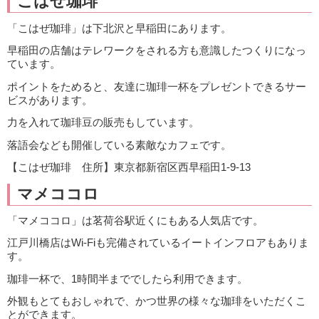
こはぜ珈琲
「こはぜ珈琲」は下北沢と早稲田にあります。
早稲田の店舗はテレワークをされる方も意識したつくりになっ
ています。
ポイントをためると、友達に珈琲一杯をプレゼントできるサー
ビスがあります。
力を入れて珈琲豆の販売もしています。
落語会なども開催している素敵なカフェです。
【こはぜ珈琲 住所】東京都新宿区西早稲田1-9-13
マメココロ
「マメココロ」は茗荷谷駅近くにもある人気店です。
江戸川橋店はWi-Fiも完備されているイートインフロアもありま
す。
珈琲一杯で、1時間半まででしたら利用できます。
外観もとてもおしゃれで、かつ世界の様々な珈琲をいただくこ
とができます。