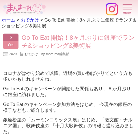
ホーム
>
おでかけ
>
Go To Eat 開始！8ヶ月ぶりに銀座でランチ&
ショッピング&美術展
Go To Eat 開始！8ヶ月ぶりに銀座でラン
5
チ&ショッピング&美術展
Oct
2020
おでかけ
by mom-ma編集部
コロナがはやり始めて以降、近場の買い物ばかりでという方も
多いかもしれませんね。
Go To Eat のキャンペーンが開始した関係もあり、 8 か月ぶり
に銀座に訪れました。
Go To Eat のキャンペーン参加方法をはじめ、 今現在の銀座の
様子などもご紹介します。
銀座松屋の「ムーミンコミックス展」はじめ、「教文館・ナル
ニア国」、歌舞伎座の 「十月大歌舞伎」の情報も盛り込みまし
た。