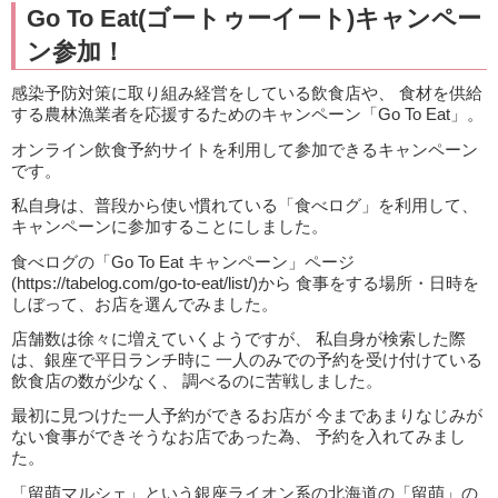
Go To Eat(ゴートゥーイート)キャンペー
ン参加！
感染予防対策に取り組み経営をしている飲食店や、 食材を供給
する農林漁業者を応援するためのキャンペーン「Go To Eat」。
オンライン飲食予約サイトを利用して参加できるキャンペーン
です。
私自身は、普段から使い慣れている「食べログ」を利用して、
キャンペーンに参加することにしました。
食べログの「Go To Eat キャンペーン」ページ
(https://tabelog.com/go-to-eat/list/)から 食事をする場所・日時を
しぼって、お店を選んでみました。
店舗数は徐々に増えていくようですが、 私自身が検索した際
は、銀座で平日ランチ時に 一人のみでの予約を受け付けている
飲食店の数が少なく、 調べるのに苦戦しました。
最初に見つけた一人予約ができるお店が 今まであまりなじみが
ない食事ができそうなお店であった為、 予約を入れてみまし
た。
「留萌マルシェ」という銀座ライオン系の北海道の「留萌」の