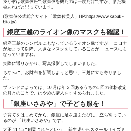
我が家は歌舞伎座で歌舞伎を観たのは一度だけですが、また機
会あればと思っています。
(歌舞伎公式総合サイト「歌舞伎美人」HP:https://www.kabuki-
bito.jp/)
銀座三越のライオン像のマスクも確認！
銀座三越のシンボルにもなっているライオン像ですが、 コロナ
が始まって以降、大きなマスクをしていることが ニュースにも
なっていますね。
実際に通りかかり、写真撮影してしまいました。
ちなみに、お財布を新調しようと思い、三越に立ち寄りまし
た。
ブランドによっては、10 月は年 2 回あるうちの1 回の価格改定
の月とのことで、はやめの購入をすすめられました。
「銀座いさみや」で子ども服を！
子育てをはじめてから、銀座に足を運ぶたびに、立ち寄ってい
るのが 「銀座いさみや」です。
大正 11 年に創業されたという、 新生児からスクールサイズま