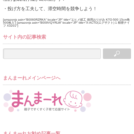
・投げ方を工夫して、滞空時間を競争しよう！
[amazonjs asin=”B0060RZRKA” locale=”JP” title=”エヒメ紙工 徳用おりがみ KTO-500 15cm角
500枚入”] [amazonjs asin=”B009VQYRLW” locale=”JP” title=”X-ACTO(エグザクト) 1 精密ナイ
フ X3201″]
サイト内の記事検索
まんまーれメインページへ
まんまーれお勧め記事一覧