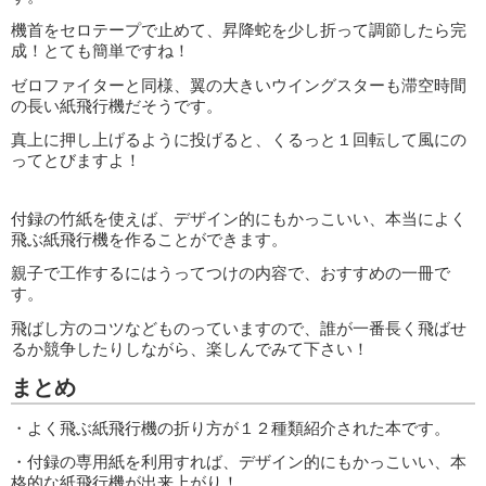
機首をセロテープで止めて、昇降蛇を少し折って調節したら完
成！とても簡単ですね！
ゼロファイターと同様、翼の大きいウイングスターも滞空時間
の長い紙飛行機だそうです。
真上に押し上げるように投げると、くるっと１回転して風にの
ってとびますよ！
付録の竹紙を使えば、デザイン的にもかっこいい、本当によく
飛ぶ紙飛行機を作ることができます。
親子で工作するにはうってつけの内容で、おすすめの一冊で
す。
飛ばし方のコツなどものっていますので、誰が一番長く飛ばせ
るか競争したりしながら、楽しんでみて下さい！
まとめ
・よく飛ぶ紙飛行機の折り方が１２種類紹介された本です。
・付録の専用紙を利用すれば、デザイン的にもかっこいい、本
格的な紙飛行機が出来上がり！