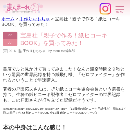
ホーム
>
手作りおもちゃ
>
宝島社「親子で作る！紙ヒコーキ
BOOK」を買ってみた！
宝島社「親子で作る！紙ヒコーキ
22
BOOK」を買ってみた！
Jul
2016
手作りおもちゃ
by mom-ma編集部
書店でふと見かけて買ってみました！なんと滞空時間２９秒と
いう驚異の世界記録を持つ紙飛行機、「ゼロファイター」が作
れるということで早速購入。
著者の戸田拓夫さんは、折り紙ヒコーキ協会会長という肩書を
持つ、生粋の紙ヒコーキ製作者！ゼロファイターの世界記録
も、この戸田さんが打ち立てた記録だそうです。
[amazonjs asin=”4800229936″ locale=”JP” title=”【12機種の紙ヒコーキ用紙付き】 簡単&よく
飛ぶ 親子で作る! 紙ヒコーキBOOK 全12機 (紙ヒコーキBOOKシリーズ)”]
本の中身はこんな感じ！