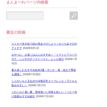
まんまーれページ内検索
最近の投稿
ストロー吹き絵で絵の具あそびしよう！おうちあそびの
アイデア
2026年8月1日
おやつに、お昼ごはんにおすすめ！「トマトとアスパラ
ガス、しらすのチーズトースト」レシピ紹介
2026年7月
31日
夏を楽しむおすすめ絵本3選～すいか・海・花火で季節
を満喫！
2026年7月28日
じゃがいもと玉ねぎの冷製豆乳スープレシピ｜子どもも
飲みやすい！
2026年7月27日
じわじわと暑い夏、普段使いに何枚も欲しい！ベビー向
け肌着おすすめ紹介
2026年7月16日