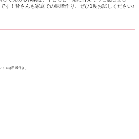
です！皆さんも家庭での味噌作り、ぜひ1度お試しください♪
りセット 4kg用 樽付き”]