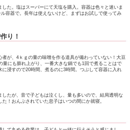
ました。塩はスーパーにて天塩を購入。容器は色々と迷いま
ール容器で。長年は使えないけど、まずはお試しで使ってみ
噌作り！
心者が、4ｋｇの量の味噌を作る道具が備わっていない！大豆
の量にも膨れ上がり、一番大きな鍋でも1回で煮ることはで
に浸すので20時間、煮るのに3時間。つぶして容器に入れ
ましたが、音で子どもは泣くし、量も多いので、結局透明な
した！おんぶされていた息子はいつの間にか就寝。
潰して丸める作業は、子どもと一緒に行えそうと感じまし