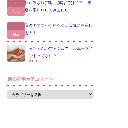
仕込みは1時間。完成までは半年！味
2
噌を手作りしてみました
May
産後のママがなりやすい病気に注意し
1
よう！
Mar
赤ちゃんがするジェネラルムーブメ
ントってなに？
2019.10.29
他の記事カテゴリーへ
他
の
記
事
カ
テ
ゴ
リ
ー