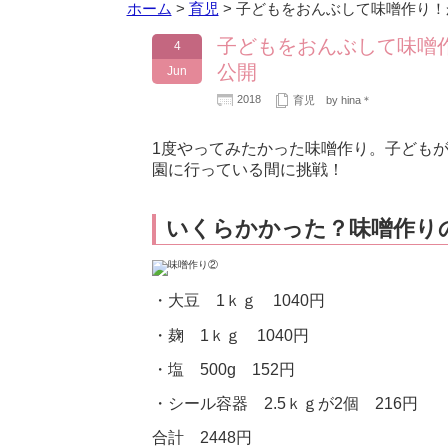
ホーム
>
育児
>
子どもをおんぶして味噌作り！
子どもをおんぶして味噌
4
公開
Jun
2018
育児
by hina＊
1度やってみたかった味噌作り。子ども
園に行っている間に挑戦！
いくらかかった？味噌作り
・大豆 1ｋｇ 1040円
・麹 1ｋｇ 1040円
・塩 500g 152円
・シール容器 2.5ｋｇが2個 216円
合計 2448円