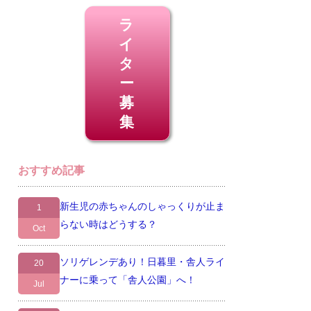
ラ
イ
タ
ー
募
集
おすすめ記事
新生児の赤ちゃんのしゃっくりが止ま
1
らない時はどうする？
Oct
ソリゲレンデあり！日暮里・舎人ライ
20
ナーに乗って「舎人公園」へ！
Jul